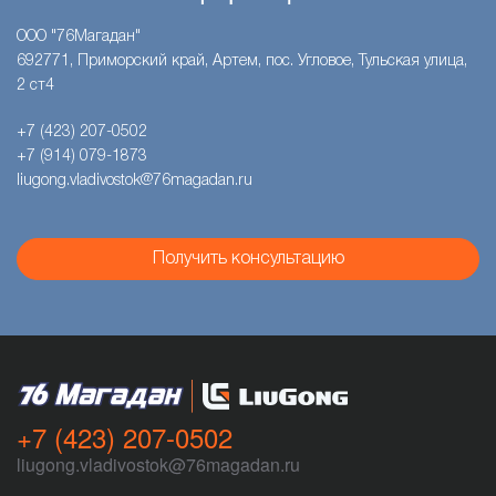
ООО "76Магадан"
692771, Приморский край, Артем, пос. Угловое, Тульская улица,
2 ст4
+7 (423) 207-0502
+7 (914) 079-1873
liugong.vladivostok@76magadan.ru
Получить консультацию
+7 (423) 207-0502
liugong.vladivostok@76magadan.ru